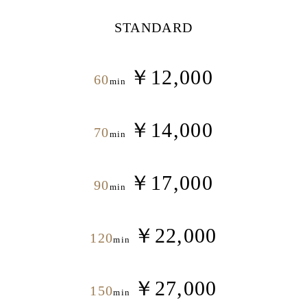
STANDARD
￥12,000
60
min
￥14,000
70
min
￥17,000
90
min
￥22,000
120
min
￥27,000
150
min